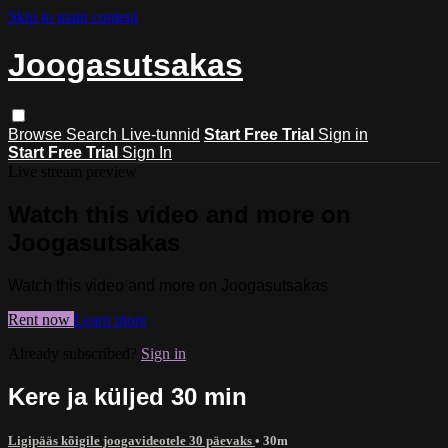
Skip to main content
Joogasutsakas
Browse
Search
Live-tunnid
Start Free Trial
Sign in
Start Free Trial
Sign In
Live stream preview
Watch this video and more on
Joogasutsakas
Watch this video and more on Joogasutsakas
Rent now
Learn more
Already subscribed?
Sign in
Kere ja küljed 30 min
Ligipääs kõigile joogavideotele 30 päevaks
• 30m