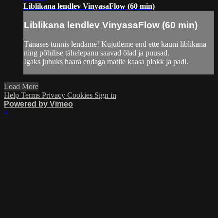
Liblikana lendlev VinyasaFlow (60 min)
Liblikana lendlev VinyasaFlow (60 min)
Tänases tunnis lendame! Kujutleme end ette kauni liblikana
ning põhilise tähelepanu saavad õlad ja puusad.
Igaks juhuks haara endaga matile kaasa plokk ja padi.
Load More
Help
Terms
Privacy
Cookies
Sign in
Powered by Vimeo
×