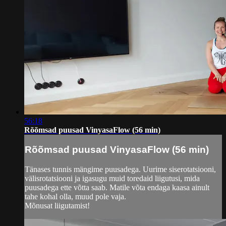
56:18
Rõõmsad puusad VinyasaFlow (56 min)
Rõõmsad puusad VinyasaFlow (56 min)
Tänases tunnis mängime puusadega. Uurime siserotatsiooni,
välisrotatsiooni ja igasugu muid toredaid liigutusi, mida
puusadega ette võtta saab. Matile võta endaga kaasa ainult
tahe kohal olla, muud pole vaja.
Mõnusat liigutamist!