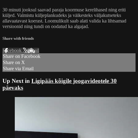
30 minuti jooksul saavad paraja koormuse kerelihased ning eriti
küljed. Valmistu küljeplankudeks ja väikesteks väljakutseteks
allavaatavast koerast. Loomulikult saab alati valida ka lihtsamad
versioonid ning tundi on oodatud ka algajad.
Share with friends
Facebook
X
Email
Share on Facebook
Share on X
Share via Email
Up Next in
Ligipääs kõigile joogavideotele 30
päevaks