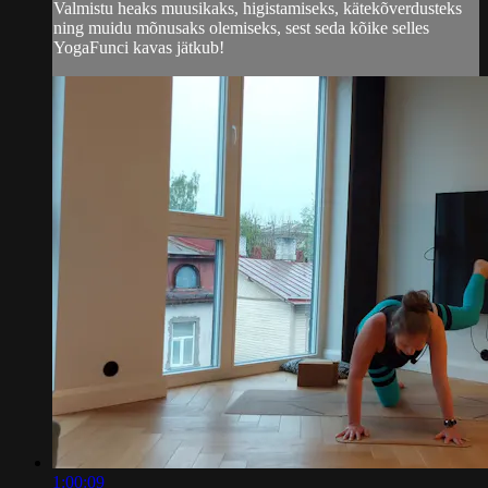
Valmistu heaks muusikaks, higistamiseks, kätekõverdusteks
ning muidu mõnusaks olemiseks, sest seda kõike selles
YogaFunci kavas jätkub!
1:00:09