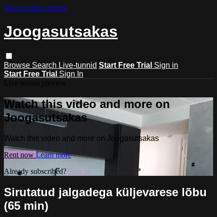
Skip to main content
Joogasutsakas
Browse
Search
Live-tunnid
Start Free Trial
Sign in
Start Free Trial
Sign In
Live stream preview
Watch this video and more on
Joogasutsakas
Watch this video and more on Joogasutsakas
Rent now
Learn more
Already subscribed?
Sign in
Sirutatud jalgadega küljevarese lõbu
(65 min)