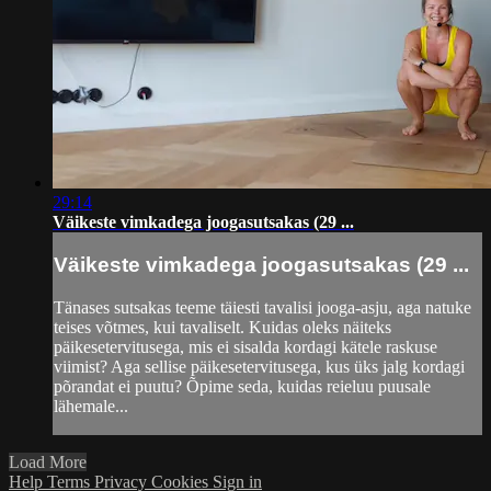
29:14
Väikeste vimkadega joogasutsakas (29 ...
Väikeste vimkadega joogasutsakas (29 ...
Tänases sutsakas teeme täiesti tavalisi jooga-asju, aga natuke
teises võtmes, kui tavaliselt. Kuidas oleks näiteks
päikesetervitusega, mis ei sisalda kordagi kätele raskuse
viimist? Aga sellise päikesetervitusega, kus üks jalg kordagi
põrandat ei puutu? Õpime seda, kuidas reieluu puusale
lähemale...
Load More
Help
Terms
Privacy
Cookies
Sign in