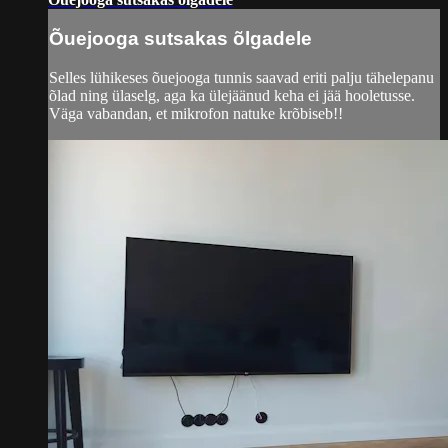
Õuejooga sutsakas õlgadele
Selles lühikeses õuejooga tunnis saavad eriti palju tähelepanu
õlad ning ülaselg, aga ka ülejäänud keha ei jää hooletusse.
Väga vabandan, et mikrofon natuke krõbiseb!!