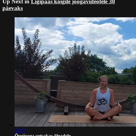
Up Next in
Ligipääs kõigile joogavideotele 30
päevaks
30:57
Õuejooga sutsakas õlgadele