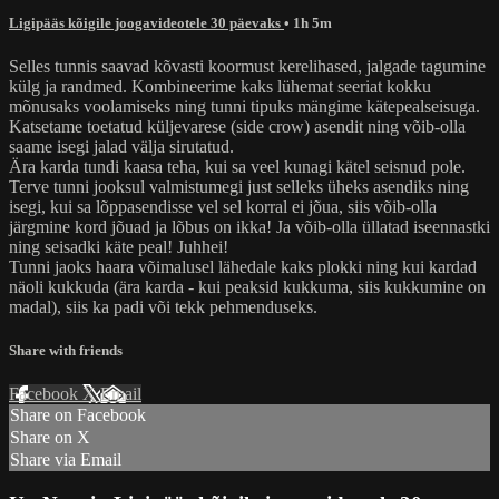
Ligipääs kõigile joogavideotele 30 päevaks
• 1h 5m
Selles tunnis saavad kõvasti koormust kerelihased, jalgade tagumine
külg ja randmed. Kombineerime kaks lühemat seeriat kokku
mõnusaks voolamiseks ning tunni tipuks mängime kätepealseisuga.
Katsetame toetatud küljevarese (side crow) asendit ning võib-olla
saame isegi jalad välja sirutatud.
Ära karda tundi kaasa teha, kui sa veel kunagi kätel seisnud pole.
Terve tunni jooksul valmistumegi just selleks üheks asendiks ning
isegi, kui sa lõppasendisse vel sel korral ei jõua, siis võib-olla
järgmine kord jõuad ja lõbus on ikka! Ja võib-olla üllatad iseennastki
ning seisadki käte peal! Juhhei!
Tunni jaoks haara võimalusel lähedale kaks plokki ning kui kardad
näoli kukkuda (ära karda - kui peaksid kukkuma, siis kukkumine on
madal), siis ka padi või tekk pehmenduseks.
Share with friends
Facebook
X
Email
Share on Facebook
Share on X
Share via Email