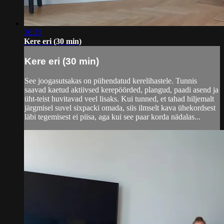
30:25
Kere eri (30 min)
Kere eri (30 min)
See joogasutsakas on pühendatud kerelihastele. Tunnis
saavad kaetud aktiivsed kerepöörded, plangud, paadi asend ja
üht-teist huvitavad veel lisaks. Kui tunned, et tahad hiljemalt
järgmisel suvel sixpacki omada, siis ilmselt kava ühekordsest
läbi tegemisest ei piisa, aga kui see paar korda nädalas...