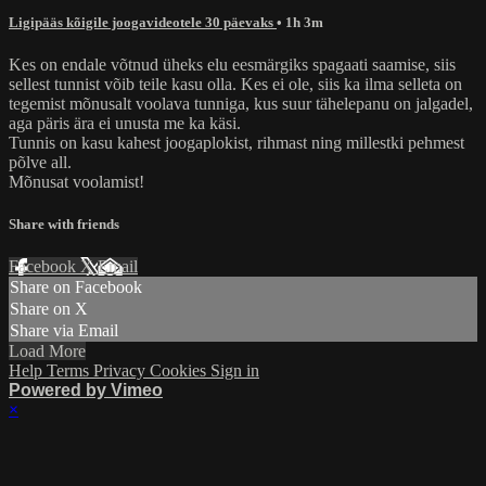
Ligipääs kõigile joogavideotele 30 päevaks
• 1h 3m
Kes on endale võtnud üheks elu eesmärgiks spagaati saamise, siis
sellest tunnist võib teile kasu olla. Kes ei ole, siis ka ilma selleta on
tegemist mõnusalt voolava tunniga, kus suur tähelepanu on jalgadel,
aga päris ära ei unusta me ka käsi.
Tunnis on kasu kahest joogaplokist, rihmast ning millestki pehmest
põlve all.
Mõnusat voolamist!
Share with friends
Facebook
X
Email
Share on Facebook
Share on X
Share via Email
Load More
Help
Terms
Privacy
Cookies
Sign in
Powered by Vimeo
×