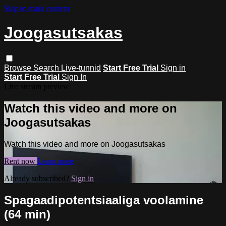
Skip to main content
Joogasutsakas
Browse
Search
Live-tunnid
Start Free Trial
Sign in
Start Free Trial
Sign In
Live stream preview
Watch this video and more on
Joogasutsakas
Watch this video and more on Joogasutsakas
Rent now
Learn more
Already subscribed?
Sign in
Spagaadipotentsiaaliga voolamine
(64 min)