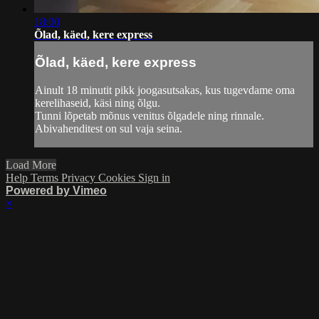
18:00
Õlad, käed, kere express
Õlad, käed, kere express
Ainult 18 minutit pikk joogasutsakas, kus tugevdame oma
kerelihaseid, käsi ning õlgu.
Tunni lõpetab mõnus venitus õlgadele ning rinnale.
Abivahenditest on sul vaja seina.
Load More
Help
Terms
Privacy
Cookies
Sign in
Powered by Vimeo
×