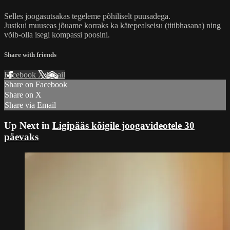
Selles joogasutsakas tegeleme põhiliselt puusadega.
Justkui muuseas jõuame korraks ka kätepealseisu (titibhasana) ning
võib-olla isegi kompassi poosini.
Share with friends
Facebook
X
Email
Share on Facebook
Share on X
Share via Email
Up Next in
Ligipääs kõigile joogavideotele 30
päevaks