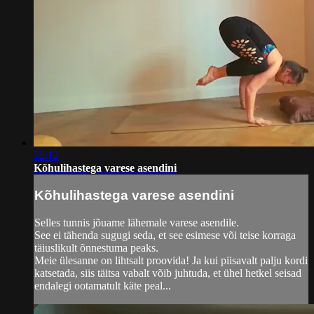
22:12
Kõhulihastega varese asendini
Kõhulihastega varese asendini
Selles tunnis jõuame lähemale varese asendile.
See ei tähenda sugugi seda, et see esimese või teise korraga
täiuslikult õnnestuma peaks.
Meie ülesanne on lihtsalt proovida! Ja kui piisavalt palju kordi
katsetada, siis täitsa vabalt võib juhtuda, et ühel hetkel seisad
endalegi ootamatult käte peal...