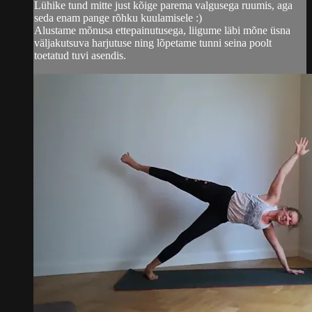
Lühike tund mitte just kõige parema valgusega ruumis, aga
seda enam pange rõhku kuulamisele :)
Alustame mõnusa ettepainutusega, liigume läbi mõne üsna
väljakutsuva harjutuse ning lõpetame tunni seina poolt
toetatud tuvi asendis.