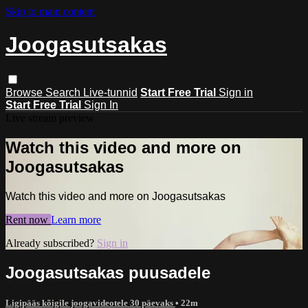
Skip to main content
Joogasutsakas
Browse
Search
Live-tunnid
Start Free Trial
Sign in
Start Free Trial
Sign In
Live stream preview
Watch this video and more on
Joogasutsakas
Watch this video and more on Joogasutsakas
Rent now
Learn more
Already subscribed?
Sign in
Joogasutsakas puusadele
Ligipääs kõigile joogavideotele 30 päevaks
• 22m