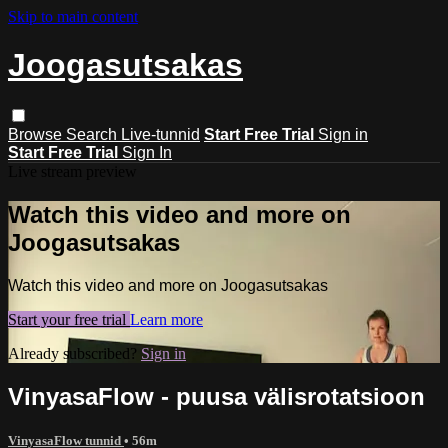
Skip to main content
Joogasutsakas
Browse
Search
Live-tunnid
Start Free Trial
Sign in
Start Free Trial
Sign In
Live stream preview
Watch this video and more on
Joogasutsakas
Watch this video and more on Joogasutsakas
Start your free trial
Learn more
Already subscribed?
Sign in
VinyasaFlow - puusa välisrotatsioon
VinyasaFlow tunnid
• 56m