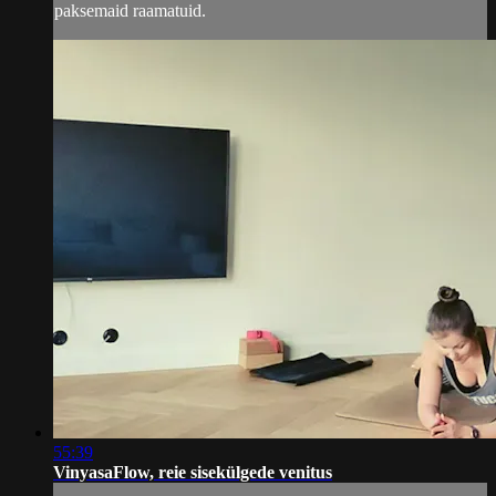
paksemaid raamatuid.
55:39
VinyasaFlow, reie sisekülgede venitus