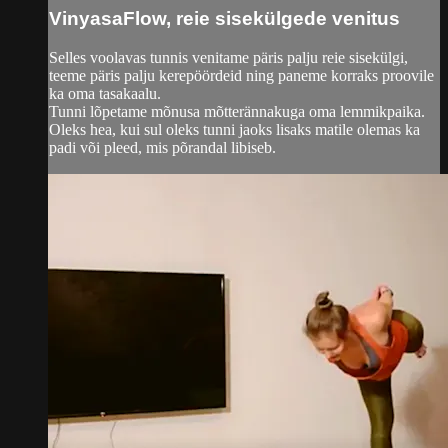
VinyasaFlow, reie sisekülgede venitus
Selles voolavas tunnis venitame päris palju reie sisekülgi,
teeme päris palju kerepöördeid ning paneme korraks proovile
ka oma tasakaalu.
Tunni lõpetame mõnusa mõtterännakuga oma lemmikpaika.
Oleks hea, kui sul oleks tunni jaoks lisaks matile olemas ka
padi või pleed, mis põrandal libiseb.