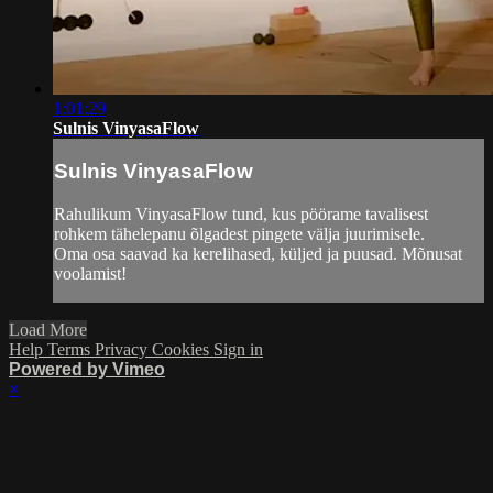
1:01:29
Sulnis VinyasaFlow
Sulnis VinyasaFlow
Rahulikum VinyasaFlow tund, kus pöörame tavalisest
rohkem tähelepanu õlgadest pingete välja juurimisele.
Oma osa saavad ka kerelihased, küljed ja puusad. Mõnusat
voolamist!
Load More
Help
Terms
Privacy
Cookies
Sign in
Powered by Vimeo
×