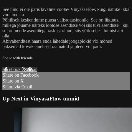
See tund ei ole päris tavaline voolav VinyasaFlow, kuigi natuke ikka
voolame ka.
Põhiliselt keskendume puusa välisrotatsioonile. See on liigutus,
millega jõuame näiteks lootose asendisse või siis tuvi asendisse - kui
sul on nende asenditega raskusi olnud, siis võib sellest tunnist abi
olla!
Abivahenditest haara enda lähedale joogaplokid või mõned
paksemad kõvakaanelised raamatud ja pleed või padi.
Share with friends
Facebook
X
Email
Share on Facebook
Share on X
Share via Email
Up Next in
VinyasaFlow tunnid