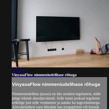
1:00:13
VinyasaFlow nimmeniudelihase rõhuga
VinyasaFlow nimmeniudelihase rõhuga
Nimmeniudelihas (psoas) on üks nendest tegelastest, mille
pinge tekitab alaseljavalusid. Selle tunni jooksul tegeleme
eelkõige just selle venitamise ja natuke ka tugevdamisega.
Abivahenditest varu lähedale kas joogaplokid või hunnik